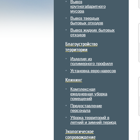
Вывоз
крупногабаритного
мусора
Вывоз твердых
бытовых отходов
Вывоз жидких бытовых
отходов
Благоустройство
территории
Изделия из
полимерного профиля
Установка евро-навесов
Клининг
Комплексная
ежедневная уборка
помещений
Предоставление
персонала
Уборка территорий в
летний и зимний период
Экологическое
сопровождение