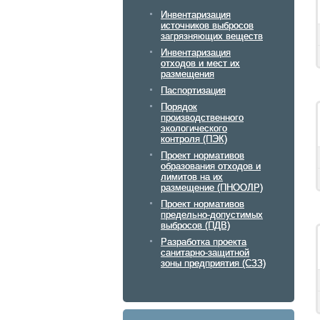
Инвентаризация
источников выбросов
загрязняющих веществ
Инвентаризация
отходов и мест их
размещения
Паспортизация
Порядок
производственного
экологического
контроля (ПЭК)
Проект нормативов
образования отходов и
лимитов на их
размещение (ПНООЛР)
Проект нормативов
предельно-допустимых
выбросов (ПДВ)
Разработка проекта
санитарно-защитной
зоны предприятия (СЗЗ)