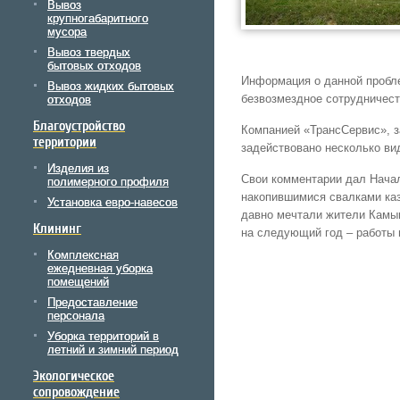
Вывоз
крупногабаритного
мусора
Вывоз твердых
бытовых отходов
Информация о данной пробл
Вывоз жидких бытовых
безвозмездное сотрудничес
отходов
Благоустройство
Компанией «ТрансСервис», з
территории
задействовано несколько ви
Изделия из
Свои комментарии дал Начал
полимерного профиля
накопившимися свалками каз
Установка евро-навесов
давно мечтали жители Камыш
Клининг
на следующий год – работы 
Комплексная
ежедневная уборка
помещений
Предоставление
персонала
Уборка территорий в
летний и зимний период
Экологическое
сопровождение