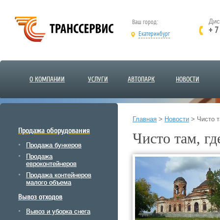
Ваш город:
Дис
+ 7
Екатеринбург
О КОМПАНИИ
УСЛУГИ
АВТОПАРК
НОВОСТИ
Главная
>
Новости
>
Чисто т
Продажа оборудования
Чисто там, гд
Продажа бункеров
Продажа
евроконтейнеров
Продажа контейнеров
малого объема
Вывоз отходов
Вывоз и уборка снега